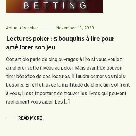
Actualités poker
November 19, 2020
Lectures poker : 5 bouquins à lire pour
améliorer son jeu
Cet article parle de cinq ouvrages à lire si vous voulez
améliorer votre niveau au poker. Mais avant de pouvoir
tirer bénéfice de ces lectures, il faudra cerner vos réels
besoins. En effet, avec la multitude de choix qui s’offrent
à vous, il est important de trouver les livres qui peuvent
réellement vous aider. Les […]
READ MORE