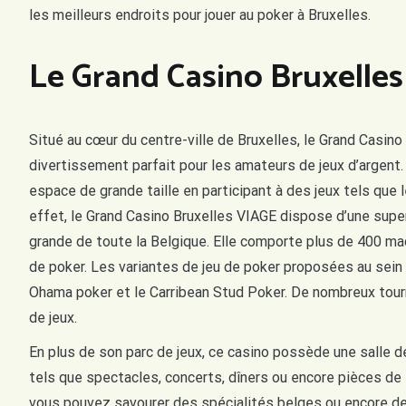
les meilleurs endroits pour jouer au poker à Bruxelles.
Le Grand Casino Bruxelle
Situé au cœur du centre-ville de Bruxelles, le Grand Casin
divertissement parfait pour les amateurs de jeux d’argen
espace de grande taille en participant à des jeux tels que 
effet, le Grand Casino Bruxelles VIAGE dispose d’une super
grande de toute la Belgique. Elle comporte plus de 400 ma
de poker. Les variantes de jeu de poker proposées au sein 
Ohama poker et le Carribean Stud Poker. De nombreux tour
de jeux.
En plus de son parc de jeux, ce casino possède une salle 
tels que spectacles, concerts, dîners ou encore pièces de 
vous pouvez savourer des spécialités belges ou encore des