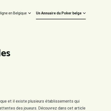
ligne en Belgique
Un Annuaire du Poker belge
les
ique et il existe plusieurs établissements qui
attentes des joueurs. Découvrez dans cet article