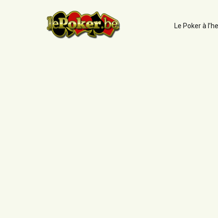
Skip
to
content
Le Poker à l’h
lepoker.be