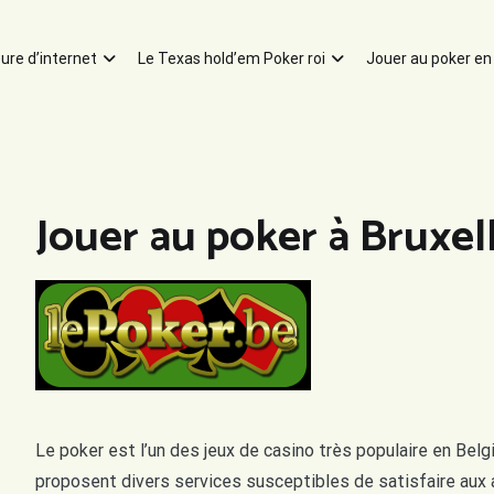
eure d’internet
Le Texas hold’em Poker roi
Jouer au poker en 
Jouer au poker à Bruxel
Le poker est l’un des jeux de casino très populaire en Belg
proposent divers services susceptibles de satisfaire aux 