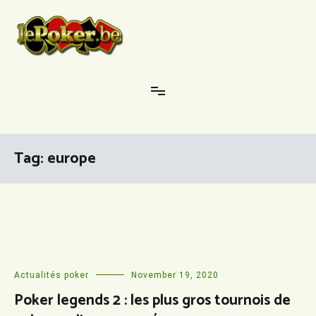
Skip
to
content
lepoker.be
Tag:
europe
Actualités poker
November 19, 2020
Poker legends 2 : les plus gros tournois de