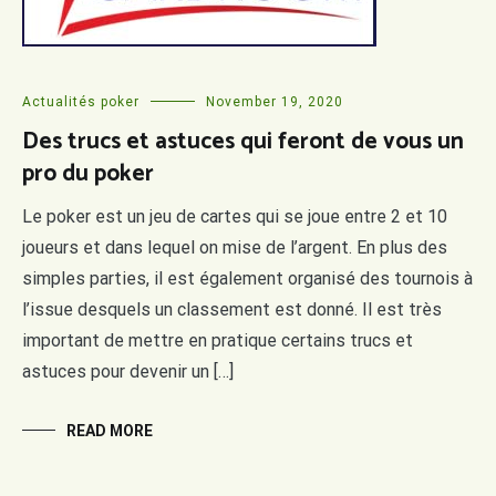
Actualités poker
November 19, 2020
Des trucs et astuces qui feront de vous un
pro du poker
Le poker est un jeu de cartes qui se joue entre 2 et 10
joueurs et dans lequel on mise de l’argent. En plus des
simples parties, il est également organisé des tournois à
l’issue desquels un classement est donné. Il est très
important de mettre en pratique certains trucs et
astuces pour devenir un […]
READ MORE