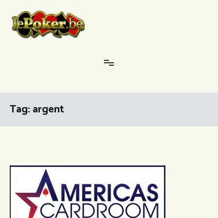
Skip
to
content
lepoker.be
Tag:
argent