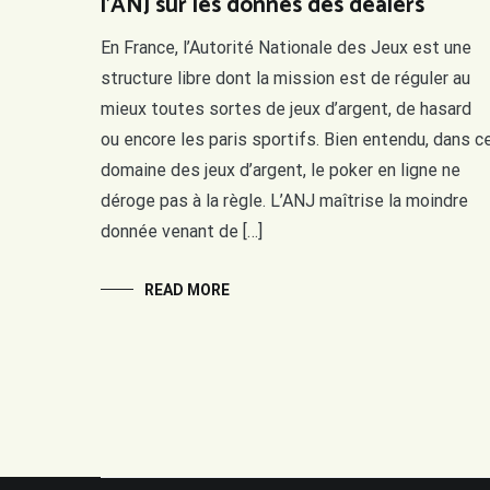
l’ANJ sur les donnes des dealers
En France, l’Autorité Nationale des Jeux est une
structure libre dont la mission est de réguler au
mieux toutes sortes de jeux d’argent, de hasard
ou encore les paris sportifs. Bien entendu, dans c
domaine des jeux d’argent, le poker en ligne ne
déroge pas à la règle. L’ANJ maîtrise la moindre
donnée venant de […]
READ MORE